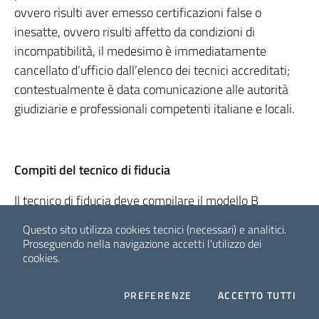
ovvero risulti aver emesso certificazioni false o
inesatte, ovvero risulti affetto da condizioni di
incompatibilità, il medesimo è immediatamente
cancellato d’ufficio dall’elenco dei tecnici accreditati;
contestualmente è data comunicazione alle autorità
giudiziarie e professionali competenti italiane e locali.
Compiti del tecnico di fiducia
Il tecnico di fiducia deve compilare il modello B
semplificato predisposto dall’AVCP compilato in tutti i
Questo sito utilizza cookies tecnici (necessari) e analitici.
suoi campi, ove esistenti, sulla base delle informazioni
Proseguendo nella navigazione accetti l'utilizzo dei
desunte dall’ispezione dell’opera eseguita e dall’esame
cookies.
dei documenti contrattuali e contabili dei lavori. In
particolare, al tecnico di fiducia compete
COOKIES
I CO
PREFERENZE
ACCETTO TUTTI
Facebook
Twitter
Whatsapp
l’individuazione, per l’opera da certificare, delle