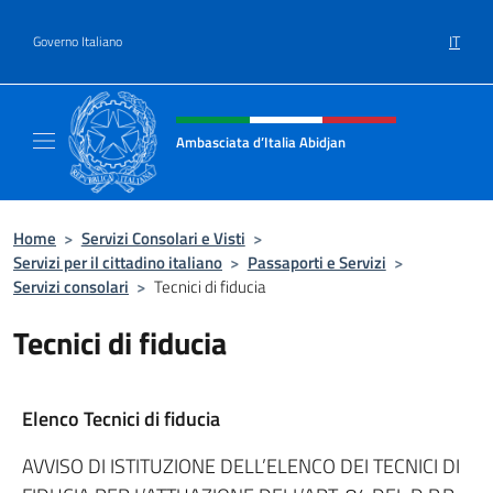
Salta al contenuto
IT
Governo Italiano
Intestazione sito, social e menù
Ambasciata d’Italia Abidjan
Sito Ufficiale sito Ambasciata d’Italia a Abid
Home
>
Servizi Consolari e Visti
>
Servizi per il cittadino italiano
>
Passaporti e Servizi
>
Servizi consolari
>
Tecnici di fiducia
Tecnici di fiducia
Elenco Tecnici di fiducia
AVVISO DI ISTITUZIONE DELL’ELENCO DEI TECNICI DI