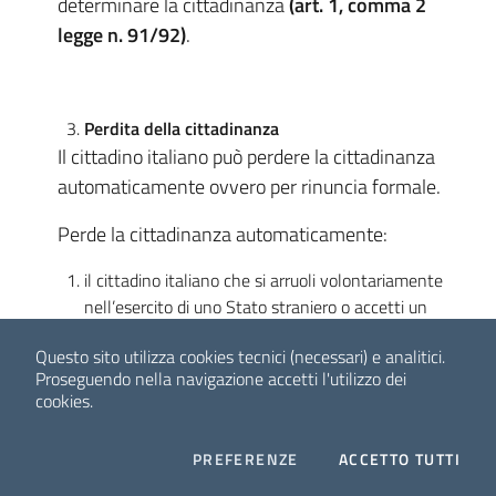
determinare la cittadinanza
(art. 1, comma 2
legge n. 91/92)
.
Perdita della cittadinanza
Il cittadino italiano può perdere la cittadinanza
automaticamente ovvero per rinuncia formale.
Perde la cittadinanza automaticamente:
il cittadino italiano che si arruoli volontariamente
nell’esercito di uno Stato straniero o accetti un
incarico pubblico presso uno Stato estero nonostante
Questo sito utilizza cookies tecnici (necessari) e analitici.
gli venga espressamente vietato dal Governo
Proseguendo nella navigazione accetti l'utilizzo dei
italiano
(art. 12, comma 1 legge n. 91/92
);
cookies.
il cittadino italiano che, durante lo stato di guerra con
uno Stato estero, abbia prestato servizio militare o
COOKIES
I CO
PREFERENZE
ACCETTO TUTTI
svolto un incarico pubblico o abbia acquistato la
Facebook
Twitter
Whatsapp
cittadinanza di quello Stato (
art. 12, comma 2 legge