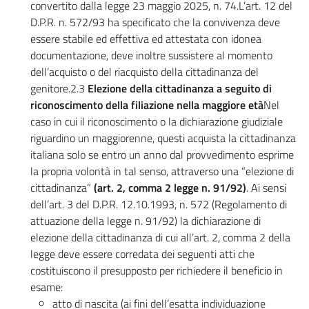
convertito dalla legge 23 maggio 2025, n. 74.L’art. 12 del
D.P.R. n. 572/93 ha specificato che la convivenza deve
essere stabile ed effettiva ed attestata con idonea
documentazione, deve inoltre sussistere al momento
dell’acquisto o del riacquisto della cittadinanza del
genitore.2.3
Elezione della cittadinanza a seguito di
riconoscimento della filiazione nella maggiore età
Nel
caso in cui il riconoscimento o la dichiarazione giudiziale
riguardino un maggiorenne, questi acquista la cittadinanza
italiana solo se entro un anno dal provvedimento esprime
la propria volontà in tal senso, attraverso una “elezione di
cittadinanza”
(art. 2, comma 2 legge n. 91/92)
. Ai sensi
dell’art. 3 del D.P.R. 12.10.1993, n. 572 (Regolamento di
attuazione della legge n. 91/92) la dichiarazione di
elezione della cittadinanza di cui all’art. 2, comma 2 della
legge deve essere corredata dei seguenti atti che
costituiscono il presupposto per richiedere il beneficio in
esame:
atto di nascita (ai fini dell’esatta individuazione