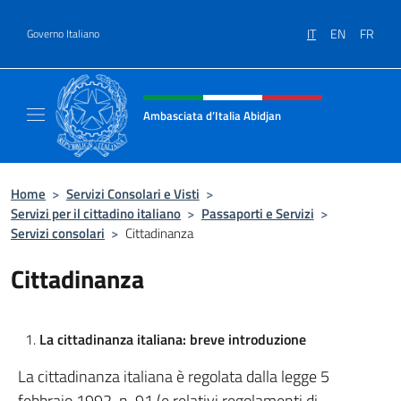
Salta al contenuto
IT
EN
FR
Governo Italiano
Intestazione sito, social e menù
Ambasciata d’Italia Abidjan
Sito Ufficiale sito Ambasciata d’Italia a Abid
Home
>
Servizi Consolari e Visti
>
Servizi per il cittadino italiano
>
Passaporti e Servizi
>
Servizi consolari
>
Cittadinanza
Cittadinanza
La cittadinanza italiana: breve introduzione
La cittadinanza italiana è regolata dalla legge 5
febbraio 1992, n. 91 (e relativi regolamenti di