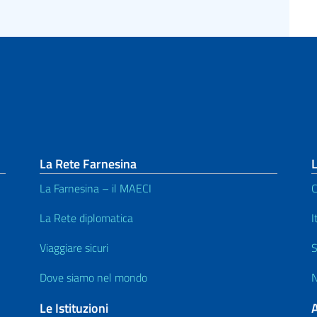
La Rete Farnesina
L
La Farnesina – il MAECI
C
La Rete diplomatica
I
Viaggiare sicuri
S
Dove siamo nel mondo
N
Le Istituzioni