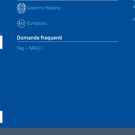
A
Governo Italiano
A
Europa.eu
Domande frequenti
Faq – MAECI