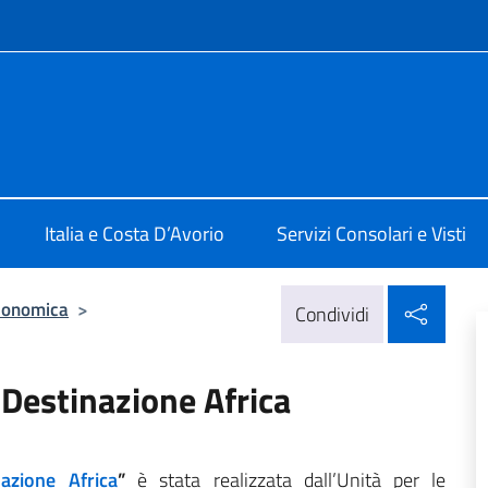
e menù
lia a Abidjan
Italia e Costa D’Avorio
Servizi Consolari e Visti
Condi
conomica
>
Condividi
 Destinazione Africa
nazione Africa
”
è stata realizzata dall’Unità per le