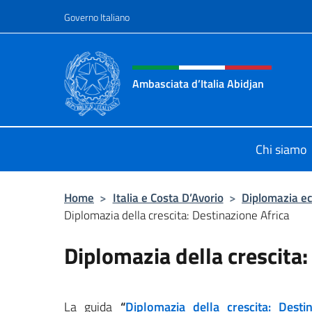
Salta al contenuto
Governo Italiano
Intestazione sito, social 
Ambasciata d’Italia Abidjan
Sito Ufficiale sito Ambasciata d’Ita
Chi siamo
Home
>
Italia e Costa D’Avorio
>
Diplomazia e
Diplomazia della crescita: Destinazione Africa
Diplomazia della crescita:
La guida
“
Diplomazia della crescita: Desti