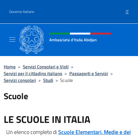
Salta al contenuto
IT
Governo Italiano
Intestazione sito, social e menù
Ambasciata d’Italia Abidjan
Sito Ufficiale sito Ambasciata d’Italia a Abid
Home
>
Servizi Consolari e Visti
>
Servizi per il cittadino italiano
>
Passaporti e Servizi
>
Servizi consolari
>
Studi
>
Scuole
Scuole
LE SCUOLE IN ITALIA
Un elenco completo di
Scuole Elementari, Medie e dei