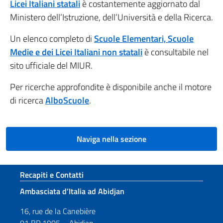
Licei Italiani statali
è costantemente aggiornato dal
Ministero dell’Istruzione, dell’Università e della Ricerca.
Un elenco completo di
Scuole Elementari, Scuole
Medie e dei Licei Italiani non statali
è consultabile nel
sito ufficiale del MIUR.
Per ricerche approfondite è disponibile anche il motore
di ricerca
AlboScuole
.
Naviga nella sezione
Sezione footer
Recapiti e Contatti
Ambasciata d’Italia ad Abidjan
16, rue de la Canebière