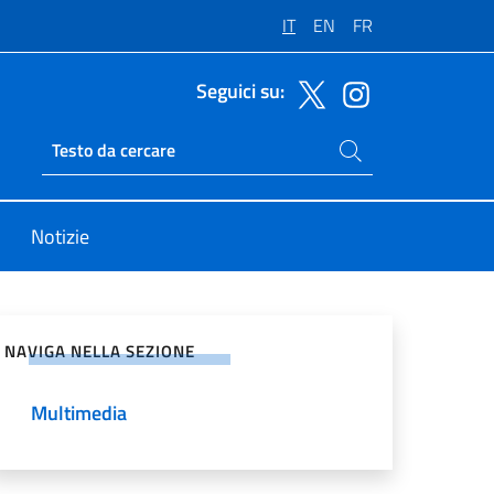
IT
EN
FR
Seguici su:
Cerca nel sito
Ricerca sito live
Notizie
vidi sui Social Network
NAVIGA NELLA SEZIONE
Multimedia