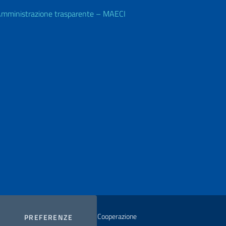
mministrazione trasparente – MAECI
istero degli Affari Esteri e della Cooperazione
COOKIES
PREFERENZE