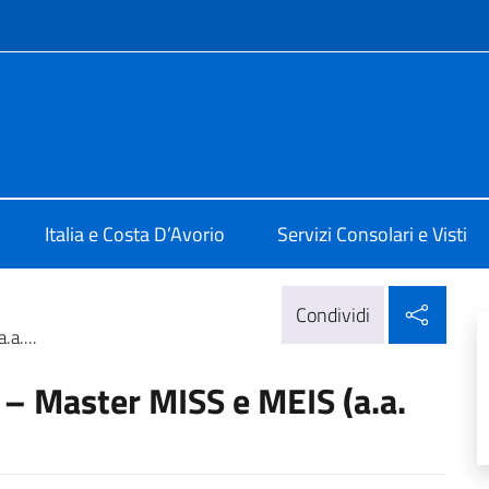
e menù
lia a Abidjan
Italia e Costa D’Avorio
Servizi Consolari e Visti
Condi
Condividi
a....
 – Master MISS e MEIS (a.a.