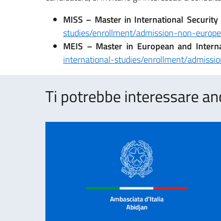
MISS – Master in International Security
studies/enrollment/admission-non-europ
MEIS – Master in European and Interna
international-studies/enrollment/admiss
Ti potrebbe interessare an