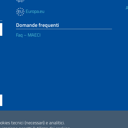
A
Europa.eu
Domande frequenti
Faq – MAECI
ne di accessibilità
okies tecnici (necessari) e analitici.
2026 Copyright Min