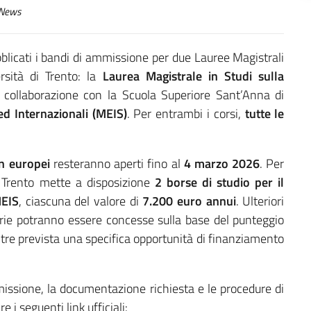
News
bblicati i bandi di ammissione per due Lauree Magistrali
ersità di Trento: la
Laurea Magistrale in Studi sulla
in collaborazione con la Scuola Superiore Sant’Anna di
ed Internazionali (MEIS)
. Per entrambi i corsi,
tutte le
n europei
resteranno aperti fino al
4 marzo 2026
. Per
 Trento mette a disposizione
2 borse di studio per il
MEIS
, ciascuna del valore di
7.200 euro annui
. Ulteriori
rie potranno essere concesse sulla base del punteggio
ltre prevista una specifica opportunità di finanziamento
mmissione, la documentazione richiesta e le procedure di
e i seguenti link ufficiali: