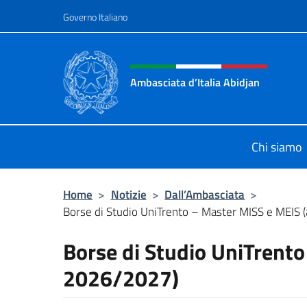
Salta al contenuto
Governo Italiano
Intestazione sito, social 
Ambasciata d’Italia Abidjan
Sito Ufficiale sito Ambasciata d’Ita
Chi siamo
Home
>
Notizie
>
Dall’Ambasciata
>
Borse di Studio UniTrento – Master MISS e MEIS (a.
Borse di Studio UniTrento
2026/2027)