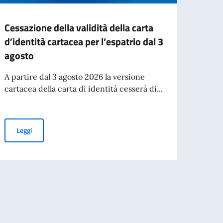
Cessazione della validità della carta
Nuove
d’identità cartacea per l’espatrio dal 3
L’Amba
agosto
che, a
novem
A partire dal 3 agosto 2026 la versione
cartacea della carta di identità cesserà di...
Leg
Cessazione della validità della carta d’identità cartacea per l’esp
Leggi
27) - Pubblicazione delle graduatorie finali dei vincitori e delle riserve