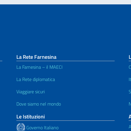
La Rete Farnesina
L
La Farnesina – il MAECI
C
La Rete diplomatica
I
Viaggiare sicuri
S
Dove siamo nel mondo
N
Le Istituzioni
A
Governo Italiano