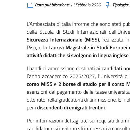
Data pubblicazione:
11 Febbraio 2026
Tipologia:
L’Ambasciata d’Italia informa che sono stati pu
della Scuola di Studi Internazionali dell’Univ
Sicurezza Internazionale (MISS)
, realizzata 
Pisa, e la
Laurea Magistrale in Studi Europei 
attività didattiche si svolgono in lingua inglese
.
I bandi di ammissione destinati ai
candidati no
l’anno accademico 2026/2027, l’Università di
corso MISS
e
2 borse di studio per il corso 
esenzioni dal pagamento delle tasse universita
ottenuto nella graduatoria di ammissione. È ino
per i
discendenti di emigrati trentini
.
Per informazioni dettagliate sui requisiti di a
candidatura, si invitano gli interessati a consultar