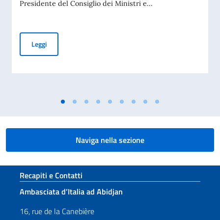
Presidente del Consiglio dei Ministri e...
Giornata nazionale del sacrificio del lavoro italiano nel mo
Leggi
Naviga nella sezione
Sezione footer
Recapiti e Contatti
Ambasciata d’Italia ad Abidjan
16, rue de la Canebière