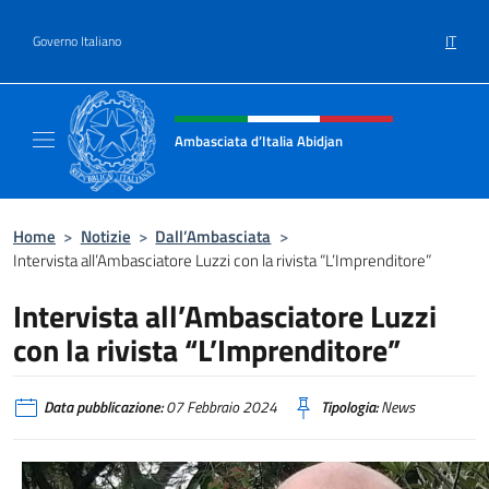
Salta al contenuto
IT
Governo Italiano
Intestazione sito, social e menù
Ambasciata d’Italia Abidjan
Sito Ufficiale sito Ambasciata d’Italia a Abid
Home
>
Notizie
>
Dall’Ambasciata
>
Intervista all’Ambasciatore Luzzi con la rivista “L’Imprenditore”
Intervista all’Ambasciatore Luzzi
con la rivista “L’Imprenditore”
Data pubblicazione:
07 Febbraio 2024
Tipologia:
News