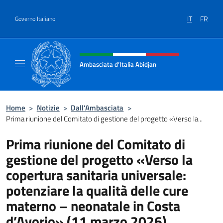
Salta al contenuto
IT
FR
Governo Italiano
Intestazione sito, social e menù
Ambasciata d’Italia Abidjan
Sito Ufficiale sito Ambasciata d’Italia a Abid
Home
>
Notizie
>
Dall’Ambasciata
>
Prima riunione del Comitato di gestione del progetto «Verso la...
Prima riunione del Comitato di
gestione del progetto «Verso la
copertura sanitaria universale:
potenziare la qualità delle cure
materno – neonatale in Costa
d’Avorio» (11 marzo 2026)