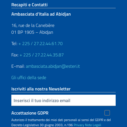
Sezione footer
Recapiti e Contatti
Ambasciata d’Italia ad Abidjan
16, rue de la Canebière
01 BP 1905 – Abidjan
Tel:
+ 225 / 27.22.44.61.70
Fax:
+ 225 / 27.22.44.35.87
E-mail:
ambasciata.abidjan@esteri.it
Gli uffici della sede
Iscriviti alla nostra Newsletter
Inserisci la tua email
Accettazione GDPR
Autorizzo il trattamento dei miei dati personali ai sensi del GDPR e del
Decreto Legislativo 30 giugno 2003, n.196
Privacy
Note Legali