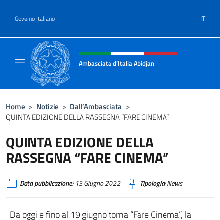
Salta al contenuto
IT
Governo Italiano
Intestazione sito, social e menù
Ambasciata d’Italia Abidjan
Sito Ufficiale sito Ambasciata d’Italia a Abid
Home
>
Notizie
>
Dall’Ambasciata
>
QUINTA EDIZIONE DELLA RASSEGNA “FARE CINEMA”
QUINTA EDIZIONE DELLA
RASSEGNA “FARE CINEMA”
Data pubblicazione:
13 Giugno 2022
Tipologia:
News
Da oggi e fino al 19 giugno torna “Fare Cinema”, la