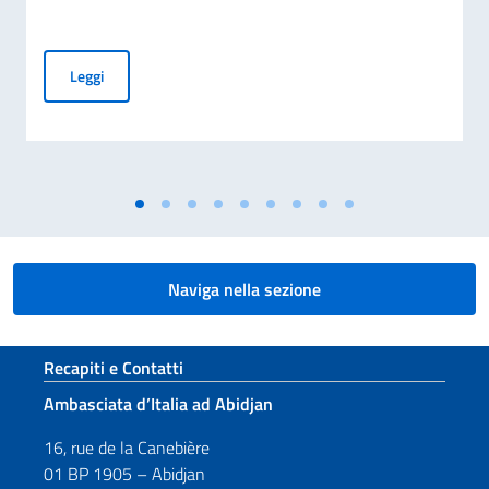
Giornata nazionale del sacrificio del lavoro italiano nel mo
Leggi
Naviga nella sezione
Sezione footer
Recapiti e Contatti
Ambasciata d’Italia ad Abidjan
16, rue de la Canebière
01 BP 1905 – Abidjan