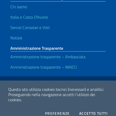
Chi siamo
Italia e Costa D’Avorio
Servizi Consolari e Visti
Notizie
Amministrazione Trasparente
Amministrazione trasparente – Ambasciata
Amministrazione trasparente – MAECI
Link Utili
Note legali
Privacy e cookie policy
Dichiarazione di accessibilità
Questo sito utilizza cookies tecnici (necessari) e analitici.
Proseguendo nella navigazione accetti l'utilizzo dei
cookies.
2026 Copyright Ministero degli Affari Esteri e della Cooperazione
Internazionale
COOKIES
I CO
PREFERENZE
ACCETTO TUTTI