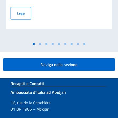
Borse di studio offerte dal Governo italiano (a.a. 2026-2027) 
Leggi
Naviga nella sezione
Sezione footer
Recapiti e Contatti
Ambasciata d’Italia ad Abidjan
16, rue de la Canebière
01 BP 1905 – Abidjan