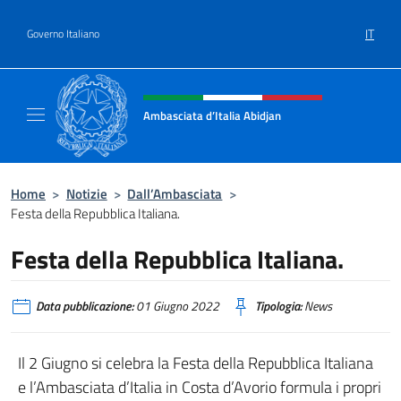
Salta al contenuto
IT
Governo Italiano
Intestazione sito, social e menù
Ambasciata d’Italia Abidjan
Sito Ufficiale sito Ambasciata d’Italia a Abid
Home
>
Notizie
>
Dall’Ambasciata
>
Festa della Repubblica Italiana.
Festa della Repubblica Italiana.
Data pubblicazione:
01 Giugno 2022
Tipologia:
News
Il 2 Giugno si celebra la Festa della Repubblica Italiana
e l’Ambasciata d’Italia in Costa d’Avorio formula i propri