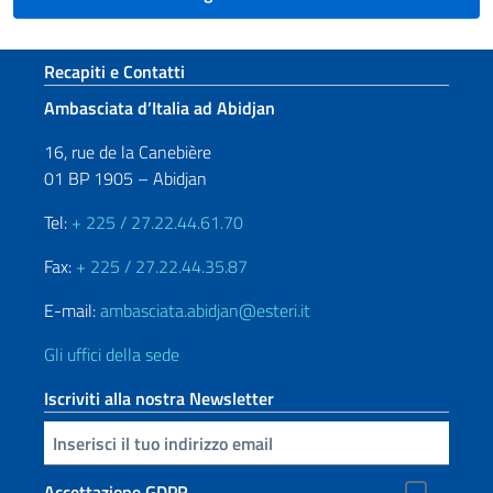
Sezione footer
Recapiti e Contatti
Ambasciata d’Italia ad Abidjan
16, rue de la Canebière
01 BP 1905 – Abidjan
Tel:
+ 225 / 27.22.44.61.70
Fax:
+ 225 / 27.22.44.35.87
E-mail:
ambasciata.abidjan@esteri.it
Gli uffici della sede
Iscriviti alla nostra Newsletter
Inserisci la tua email
Accettazione GDPR