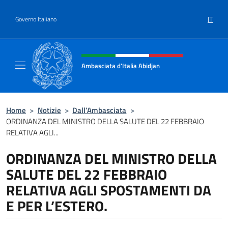
Salta al contenuto
IT
Governo Italiano
Intestazione sito, social e menù
Ambasciata d’Italia Abidjan
Sito Ufficiale sito Ambasciata d’Italia a Abid
Home
>
Notizie
>
Dall’Ambasciata
>
ORDINANZA DEL MINISTRO DELLA SALUTE DEL 22 FEBBRAIO
RELATIVA AGLI...
ORDINANZA DEL MINISTRO DELLA
SALUTE DEL 22 FEBBRAIO
RELATIVA AGLI SPOSTAMENTI DA
E PER L’ESTERO.