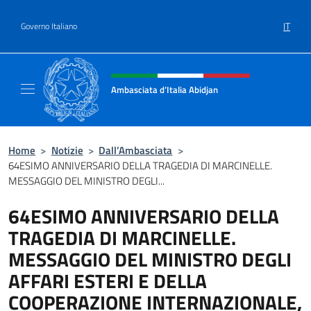
Salta al contenuto
IT
Governo Italiano
Intestazione sito, social e menù
Ambasciata d’Italia Abidjan
Sito Ufficiale sito Ambasciata d’Italia a Abid
Home
>
Notizie
>
Dall’Ambasciata
>
64ESIMO ANNIVERSARIO DELLA TRAGEDIA DI MARCINELLE.
MESSAGGIO DEL MINISTRO DEGLI...
64ESIMO ANNIVERSARIO DELLA
TRAGEDIA DI MARCINELLE.
MESSAGGIO DEL MINISTRO DEGLI
AFFARI ESTERI E DELLA
COOPERAZIONE INTERNAZIONALE,