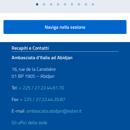
Naviga nella sezione
Sezione footer
Recapiti e Contatti
Ambasciata d’Italia ad Abidjan
16, rue de la Canebière
01 BP 1905 – Abidjan
Tel:
+ 225 / 27.22.44.61.70
Fax:
+ 225 / 27.22.44.35.87
E-mail:
ambasciata.abidjan@esteri.it
Gli uffici della sede