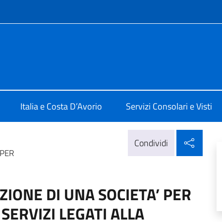
e menù
lia a Abidjan
Italia e Costa D’Avorio
Servizi Consolari e Visti
Condi
Condividi
 PER
IONE DI UNA SOCIETA’ PER
SERVIZI LEGATI ALLA