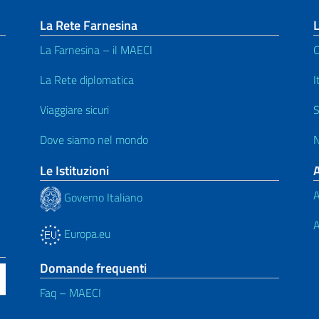
La Rete Farnesina
L
La Farnesina – il MAECI
C
La Rete diplomatica
I
Viaggiare sicuri
S
Dove siamo nel mondo
N
Le Istituzioni
A
Governo Italiano
A
Europa.eu
Domande frequenti
Faq – MAECI