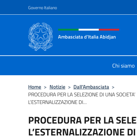
Salta al contenuto
Governo Italiano
Intestazione sito, social 
Ambasciata d’Italia Abidjan
Sito Ufficiale sito Ambasciata d’Ita
Chi siamo
Home
>
Notizie
>
Dall’Ambasciata
>
PROCEDURA PER LA SELEZIONE DI UNA SOCIETA’
L’ESTERNALIZZAZIONE DI...
PROCEDURA PER LA SELEZ
L’ESTERNALIZZAZIONE DI 