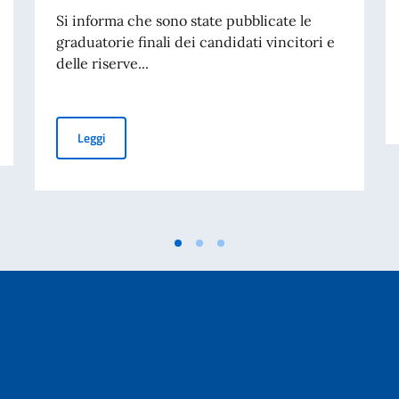
Si informa che sono state pubblicate le
graduatorie finali dei candidati vincitori e
delle riserve...
aliano nel mondo – Messaggio dell’On. Antonio Tajani
Borse di studio offerte dal Governo italiano (a.a. 2026-20
Leggi