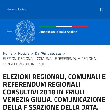
Salta al contenuto
IT
Governo Italiano
Intestazione sito, social e menù
Ambasciata d’Italia Abidjan
Sito Ufficiale sito Ambasciata d’Italia a Abid
Home
>
Notizie
>
Dall’Ambasciata
>
ELEZIONI REGIONALI, COMUNALI E REFERENDUM REGIONALI
CONSULTIVI 2018 IN FRIULI...
ELEZIONI REGIONALI, COMUNALI E
REFERENDUM REGIONALI
CONSULTIVI 2018 IN FRIULI
VENEZIA GIULIA. COMUNICAZIONE
DELLA FISSAZIONE DELLA DATA.