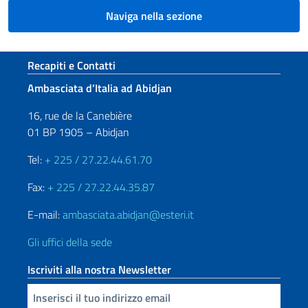
Naviga nella sezione
Sezione footer
Recapiti e Contatti
Ambasciata d’Italia ad Abidjan
16, rue de la Canebière
01 BP 1905 – Abidjan
Tel:
+ 225 / 27.22.44.61.70
Fax:
+ 225 / 27.22.44.35.87
E-mail:
ambasciata.abidjan@esteri.it
Gli uffici della sede
Iscriviti alla nostra Newsletter
Inserisci la tua email