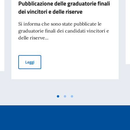
Pubblicazione delle graduatorie finali
dei vincitori e delle riserve
Si informa che sono state pubblicate le
graduatorie finali dei candidati vincitori e
delle riserve...
aliano nel mondo – Messaggio dell’On. Antonio Tajani
Borse di studio offerte dal Governo italiano (a.a. 2026-20
Leggi