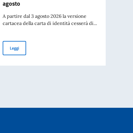
agosto
che, a
novem
A partire dal 3 agosto 2026 la versione
cartacea della carta di identità cesserà di...
Leg
Cessazione della validità della carta d’identità cartacea per l’esp
Leggi
27) - Pubblicazione delle graduatorie finali dei vincitori e delle riserve