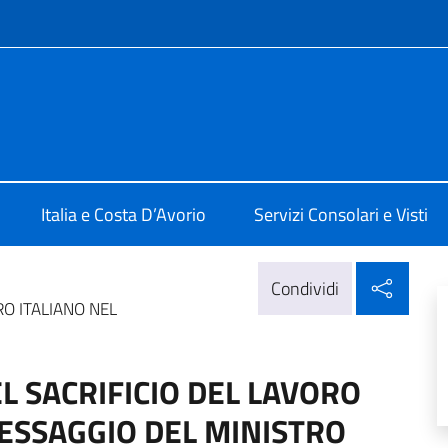
e menù
lia a Abidjan
Italia e Costa D’Avorio
Servizi Consolari e Visti
Condi
Condividi
RO ITALIANO NEL
L SACRIFICIO DEL LAVORO
ESSAGGIO DEL MINISTRO