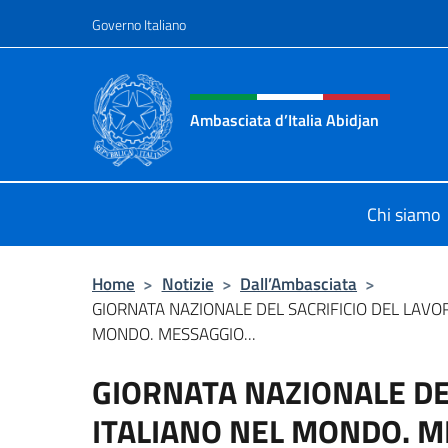
Salta al contenuto
Governo Italiano
Intestazione sito, social 
Ambasciata d’Italia Abidjan
Sito Ufficiale sito Ambasciata d’Ita
Chi siamo
Home
>
Notizie
>
Dall’Ambasciata
>
GIORNATA NAZIONALE DEL SACRIFICIO DEL LAVO
MONDO. MESSAGGIO...
GIORNATA NAZIONALE DE
ITALIANO NEL MONDO. M