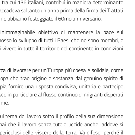
i tra cui 136 italiani, contribuì in maniera determinante
accadeva soltanto un anno prima della firma dei Trattati
’anno abbiamo festeggiato il 60mo anniversario.
a inimmaginabile obiettivo di mantenere la pace sul
osso lo sviluppo di tutti i Paesi che ne sono membri, e
 vivere in tutto il territorio del continente in condizioni
orza di lavorare per un’Europa più coesa e solidale, come
opa che trae origine e sostanza dal genuino spirito di
pia fornire una risposta condivisa, unitaria e partecipe
sco in particolare al flusso continuo di migranti disperati
time.
sul tema del lavoro sotto il profilo della sua dimensione
i che il lavoro senza tutele uccide anche laddove si
icolosi delle viscere della terra. Va difeso, perché il