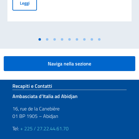
Giornata nazionale del sacrificio del lavoro italiano nel mo
Leggi
Naviga nella sezione
Sezione footer
Recapiti e Contatti
Ambasciata d’Italia ad Abidjan
16, rue de la Canebière
01 BP 1905 – Abidjan
Tel:
+ 225 / 27.22.44.61.70