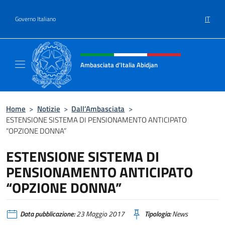
Salta al contenuto
IT
Governo Italiano
Intestazione sito, social e menù
Ambasciata d’Italia Abidjan
Sito Ufficiale sito Ambasciata d’Italia a Abid
Home
>
Notizie
>
Dall’Ambasciata
>
ESTENSIONE SISTEMA DI PENSIONAMENTO ANTICIPATO
“OPZIONE DONNA”
ESTENSIONE SISTEMA DI
PENSIONAMENTO ANTICIPATO
“OPZIONE DONNA”
Data pubblicazione:
23 Maggio 2017
Tipologia:
News