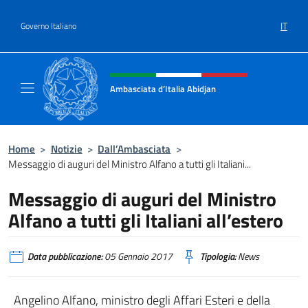
Salta al contenuto
IT
Governo Italiano
Intestazione sito, social e menù
Ambasciata d’Italia Abidjan
Sito Ufficiale sito Ambasciata d’Italia a Abid
Home
>
Notizie
>
Dall’Ambasciata
>
Messaggio di auguri del Ministro Alfano a tutti gli Italiani...
Messaggio di auguri del Ministro
Alfano a tutti gli Italiani all’estero
Data pubblicazione:
05 Gennaio 2017
Tipologia:
News
Angelino Alfano, ministro degli Affari Esteri e della