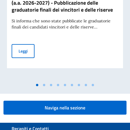
(a.a. 2026-2027) - Pubblicazione delle
graduatorie finali dei vincitori e delle riserve
Si informa che sono state pubblicate le graduatorie
finali dei candidati vincitori e delle riserve...
Borse di studio offerte dal Governo italiano (a.a. 2026-2027) 
Leggi
Naviga nella sezione
Sezione footer
Recapiti e Contatti