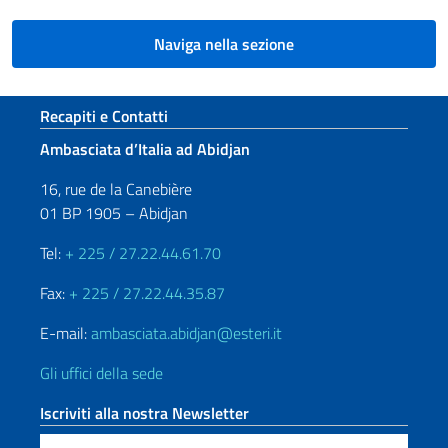
Naviga nella sezione
Sezione footer
Recapiti e Contatti
Ambasciata d’Italia ad Abidjan
16, rue de la Canebière
01 BP 1905 – Abidjan
Tel:
+ 225 / 27.22.44.61.70
Fax:
+ 225 / 27.22.44.35.87
E-mail:
ambasciata.abidjan@esteri.it
Gli uffici della sede
Iscriviti alla nostra Newsletter