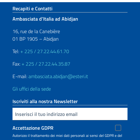
Sezione footer
Recapiti e Contatti
Ambasciata d’Italia ad Abidjan
16, rue de la Canebière
01 BP 1905 – Abidjan
Tel:
+ 225 / 27.22.44.61.70
Fax:
+ 225 / 27.22.44.35.87
E-mail:
ambasciata.abidjan@esteri.it
Gli uffici della sede
Iscriviti alla nostra Newsletter
Inserisci la tua email
Accettazione GDPR
Autorizzo il trattamento dei miei dati personali ai sensi del GDPR e del