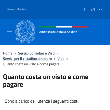
Salta al contenuto
IT
EN
FR
Governo Italiano
Intestazione sito, social e menù
Ambasciata d’Italia Abidjan
Sito Ufficiale sito Ambasciata d’Italia a Abid
Home
>
Servizi Consolari e Visti
>
Servizi per il cittadino straniero
>
Visti
>
Quanto costa un visto e come pagare
Quanto costa un visto e come
pagare
Sono a carico dell’utenza i seguenti costi: