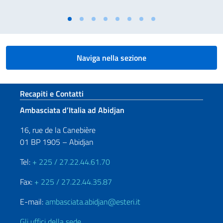
Naviga nella sezione
Sezione footer
Recapiti e Contatti
Ambasciata d’Italia ad Abidjan
16, rue de la Canebière
01 BP 1905 – Abidjan
Tel:
+ 225 / 27.22.44.61.70
Fax:
+ 225 / 27.22.44.35.87
E-mail:
ambasciata.abidjan@esteri.it
Gli uffici della sede