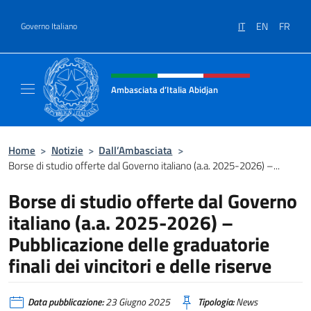
Salta al contenuto
IT
EN
FR
Governo Italiano
Intestazione sito, social e menù
Ambasciata d’Italia Abidjan
Sito Ufficiale sito Ambasciata d’Italia a Abid
Home
>
Notizie
>
Dall’Ambasciata
>
Borse di studio offerte dal Governo italiano (a.a. 2025-2026) –...
Borse di studio offerte dal Governo
italiano (a.a. 2025-2026) –
Pubblicazione delle graduatorie
finali dei vincitori e delle riserve
Data pubblicazione:
23 Giugno 2025
Tipologia:
News