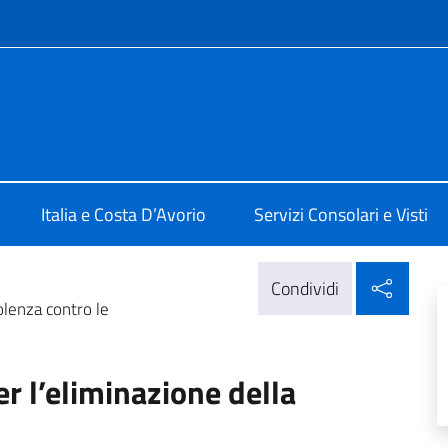
e menù
lia a Abidjan
Italia e Costa D’Avorio
Servizi Consolari e Visti
Condi
Condividi
olenza contro le
r l’eliminazione della