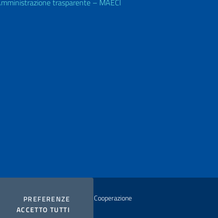
mministrazione trasparente – MAECI
istero degli Affari Esteri e della Cooperazione
COOKIES
PREFERENZE
I COOKIES
ACCETTO TUTTI