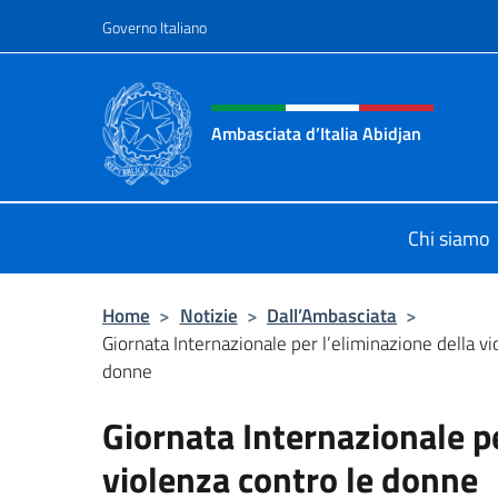
Salta al contenuto
Governo Italiano
Intestazione sito, social 
Ambasciata d’Italia Abidjan
Sito Ufficiale sito Ambasciata d’Ita
Chi siamo
Home
>
Notizie
>
Dall’Ambasciata
>
Giornata Internazionale per l’eliminazione della vi
donne
Giornata Internazionale pe
violenza contro le donne