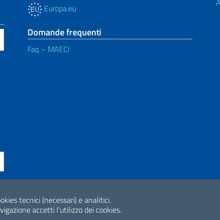
A
Europa.eu
Domande frequenti
Faq – MAECI
okies tecnici (necessari) e analitici.
ne di accessibilità
2026 Copyright Min
gazione accetti l'utilizzo dei cookies.
Internazionale