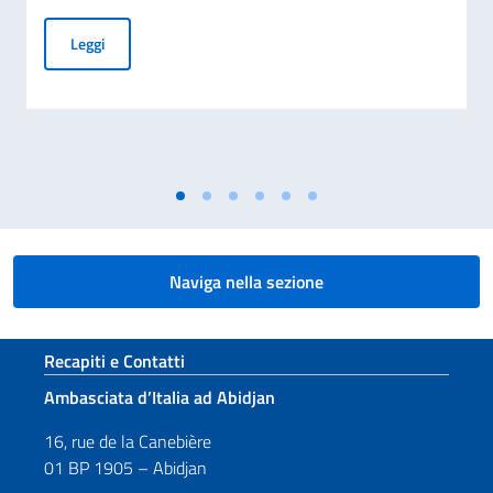
Gruppo Consultivo per il finanziamento del Piano Nazionale
Leggi
Naviga nella sezione
Sezione footer
Recapiti e Contatti
Ambasciata d’Italia ad Abidjan
16, rue de la Canebière
01 BP 1905 – Abidjan