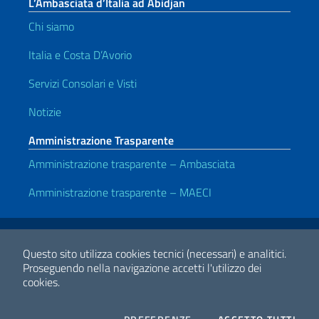
L’Ambasciata d’Italia ad Abidjan
Chi siamo
Italia e Costa D’Avorio
Servizi Consolari e Visti
Notizie
Amministrazione Trasparente
Amministrazione trasparente – Ambasciata
Amministrazione trasparente – MAECI
Link Utili
Note legali
Privacy e cookie policy
Dichiarazione di accessibilità
Questo sito utilizza cookies tecnici (necessari) e analitici.
Proseguendo nella navigazione accetti l'utilizzo dei
cookies.
2026 Copyright Ministero degli Affari Esteri e della Cooperazione
Internazionale
COOKIES
I CO