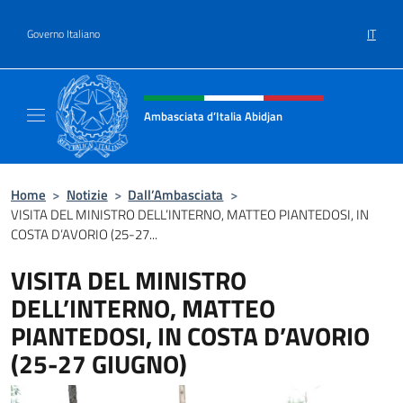
Salta al contenuto
IT
Governo Italiano
Intestazione sito, social e menù
Ambasciata d’Italia Abidjan
Sito Ufficiale sito Ambasciata d’Italia a Abid
Home
>
Notizie
>
Dall’Ambasciata
>
VISITA DEL MINISTRO DELL’INTERNO, MATTEO PIANTEDOSI, IN
COSTA D’AVORIO (25-27...
VISITA DEL MINISTRO
DELL’INTERNO, MATTEO
PIANTEDOSI, IN COSTA D’AVORIO
(25-27 GIUGNO)