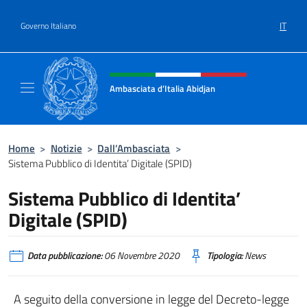
Salta al contenuto
IT
Governo Italiano
Intestazione sito, social e menù
Ambasciata d’Italia Abidjan
Sito Ufficiale sito Ambasciata d’Italia a Abid
Home
>
Notizie
>
Dall’Ambasciata
>
Sistema Pubblico di Identita’ Digitale (SPID)
Sistema Pubblico di Identita’
Digitale (SPID)
Data pubblicazione:
06 Novembre 2020
Tipologia:
News
A seguito della conversione in legge del Decreto-legge