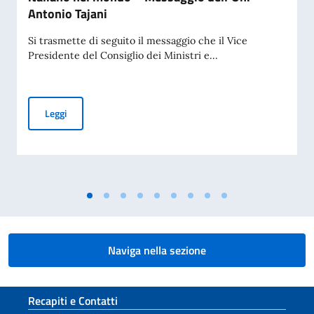
Antonio Tajani
Si trasmette di seguito il messaggio che il Vice
Presidente del Consiglio dei Ministri e...
Giornata nazionale del sacrificio del lavoro italiano nel mo
Leggi
Naviga nella sezione
Sezione footer
Recapiti e Contatti