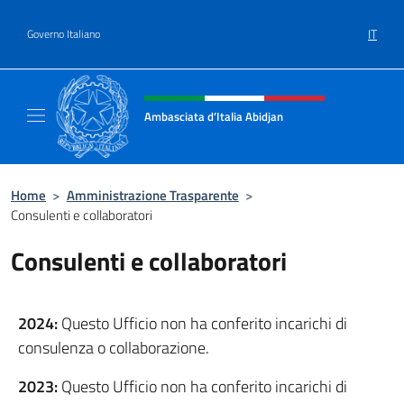
Salta al contenuto
IT
Governo Italiano
Intestazione sito, social e menù
Ambasciata d’Italia Abidjan
Sito Ufficiale sito Ambasciata d’Italia a Abid
Home
>
Amministrazione Trasparente
>
Consulenti e collaboratori
Consulenti e collaboratori
2024:
Questo Ufficio non ha conferito incarichi di
consulenza o collaborazione.
2023:
Questo Ufficio non ha conferito incarichi di