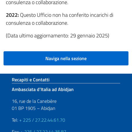
consulenza o collaborazione.
2022:
Questo Ufficio non ha conferito incarichi di
consulenza o collaborazione.
(Data ultimo aggiornamento: 29 gennaio 2025)
Naviga nella sezione
Sezione footer
Recapiti e Contatti
Ambasciata d’Italia ad Abidjan
16, rue de la Canebière
01 BP 1905 – Abidjan
Tel:
+ 225 / 27.22.44.61.70
Fax:
+ 225 / 27.22.44.35.87