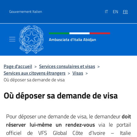
Aller au contenu
IT
EN
FR
Gouvernement Italien
Site Web, social et en-tête de m
Ambasciata d’Italia Abidjan
Sito Ufficiale sito Ambasciata d’Italia a Abid
Page d'accueil
>
Services consulaires et visas
>
Services aux citoyens étrangers
>
Visas
>
Où déposer sa demande de visa
Où déposer sa demande de visa
Pour déposer une demande de visa, le demandeur
doit
réserver lui‑même un rendez‑vous
via le portail
officiel de VFS Global Côte d’Ivoire – Italie