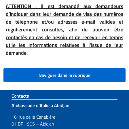
ATTENTION : Il est demandé aux demandeurs
d’indiquer dans leur demande de visa des numéros
de téléphone et/ou adresses e‑mail valides et
régulièrement consultés, afin de pouvoir être
contactés en cas de besoin et de recevoir en temps
utile les informations relatives à l’issue de leur
demande.
Naviguer dans la rubrique
Section de pied de page
Contacts
Ambassade d’Italie à Abidjan
16, rue de la Canebière
01 BP 1905 – Abidjan